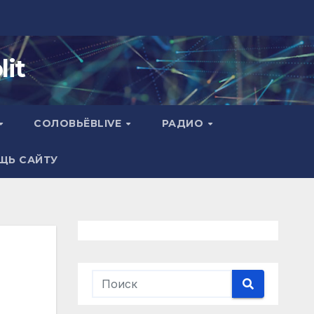
it
СОЛОВЬЁВLIVE
РАДИО
ЩЬ САЙТУ