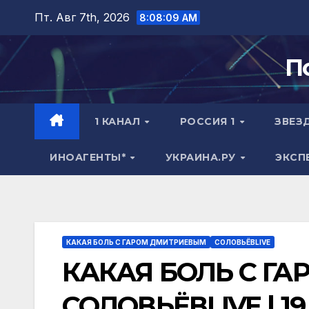
Перейти
Пт. Авг 7th, 2026
8:08:10 AM
к
содержимому
П
1 КАНАЛ
РОССИЯ 1
ЗВЕЗ
ИНОАГЕНТЫ*
УКРАИНА.РУ
ЭКСП
КАКАЯ БОЛЬ С ГАРОМ ДМИТРИЕВЫМ
СОЛОВЬЁВLIVE
КАКАЯ БОЛЬ С ГА
СОЛОВЬЁВLIVE | 19