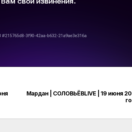
юня
Мардан | СОЛОВЬЁВLIVE | 19 июня 2
г