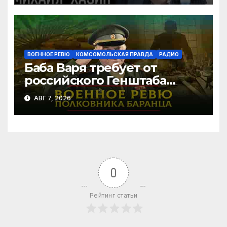
ВОЕННОЕ РЕВЮ
КОМСОМОЛЬСКАЯ ПРАВДА
РАДИО
Баба Варя требует от
российского Генштаба
стратегической операции
АВГ 7, 2026
на Украине. Как быть? |
07.08.2026
0
Рейтинг статьи