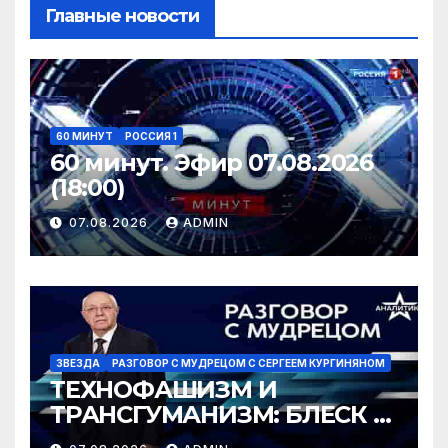
Главные новости
60 МИНУТ
РОССИЯ 1
60 минут. Эфир 07.08.2026
(18:00)
07.08.2026
ADMIN
ЗВЕЗДА
РАЗГОВОР С МУДРЕЦОМ С СЕРГЕЕМ КУРГИНЯНОМ
ТЕХНОФАШИЗМ И
ТРАНСГУМАНИЗМ: БЛЕСК И
НИЩЕТА ГРЯДУЩЕГО