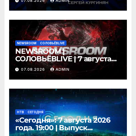
07.08.2026
ADMIN
NEWSROOM
СОЛОВЬЁВLIVE
NEWSROOM |
СОЛОВЬЁВLIVE | 7 августа
2026 года
07.08.2026
ADMIN
НТВ
СЕГОДНЯ
«Сегодня»: 7 августа 2026
года. 19:00 | Выпуск
новостей | Новости НТВ