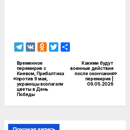
T
V
O
T
О
el
K
d
w
т
e
n
itt
п
Временное
Какими будут
Навигация
перемирие с
военные действия
gr
o
er
р
Киевом, Прибалтика
после окончания
по
против 9 мая,
перемирия |
a
kl
а
украинцы возлагали
09.05.2026
записям
цветы в День
m
a
в
Победы
s
и
s
т
ni
ь
Похожая запись