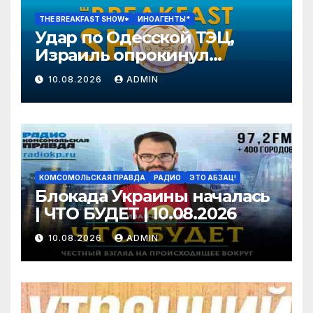
THE BREAKFAST SHOW*
ИНОАГЕНТЫ*
Удар по Одесской ТЭЦ,
Израиль опрокинул
Трампа, Яблоко: страсти
10.08.2026
ADMIN
накаляются.
Преображенский, Чижов
КОМСОМОЛЬСКАЯ ПРАВДА
РАДИО
ЭТО АБЗАЦ!
Блокада Украины началась
| ЧТО БУДЕТ | 10.08.2026
10.08.2026
ADMIN