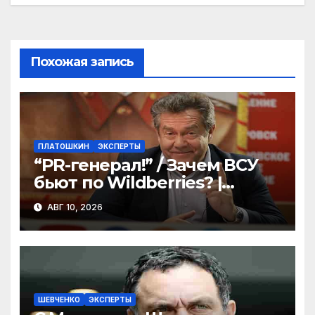
s
и
s
т
ni
ь
Похожая запись
ki
ПЛАТОШКИН
ЭКСПЕРТЫ
“PR-генерал!” / Зачем ВСУ
бьют по Wildberries? |
ПЛАТОШКИН: про
АВГ 10, 2026
Драпатого, визит
Зеленского к Трампу
ШЕВЧЕНКО
ЭКСПЕРТЫ