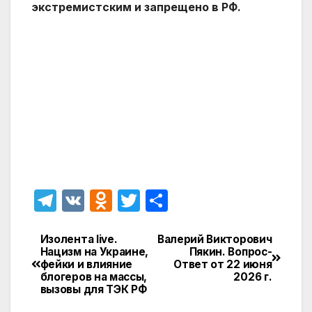
экстремистским и запрещено в РФ.
T
V
O
T
О
el
K
d
w
т
e
n
itt
п
Изолента live.
Валерий Викторович
Навигация
Нацизм на Украине,
Пякин. Вопрос-
gr
o
er
р
фейки и влияние
Ответ от 22 июня
по
блогеров на массы,
2026 г.
a
kl
а
вызовы для ТЭК РФ
записям
m
a
в