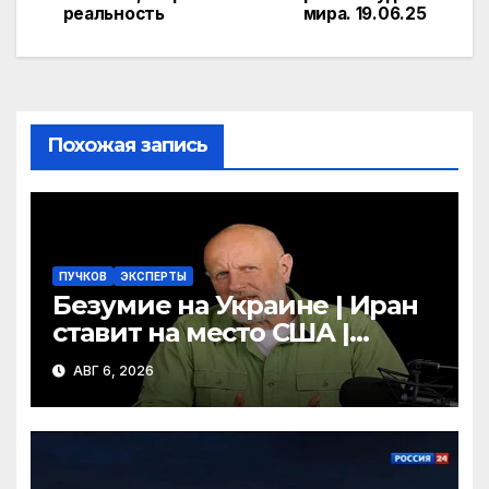
по
реальность
мира. 19.06.25
a
kl
а
записям
m
a
в
s
и
s
т
Похожая запись
ni
ь
ki
ПУЧКОВ
ЭКСПЕРТЫ
Безумие на Украине | Иран
ставит на место США |
Фильм «Одиссея»
АВГ 6, 2026
шокировал Гомера | Гоблин