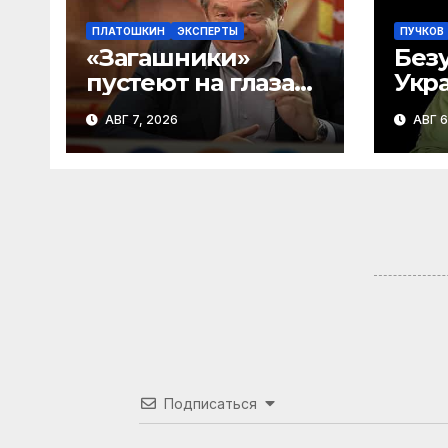
ПЛАТОШКИН
ЭКСПЕРТЫ
ПУЧКОВ
«Загашники»
Без
пустеют на глазах!
Укра
Н. Платошкин:
став
АВГ 7, 2026
АВГ 6
посмотрите, что
США
власть скрывает за
«Од
красивыми
шок
отчётами!
| Го
Подписаться