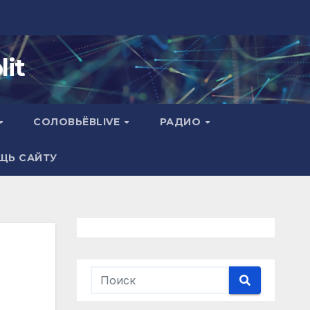
it
СОЛОВЬЁВLIVE
РАДИО
ЩЬ САЙТУ