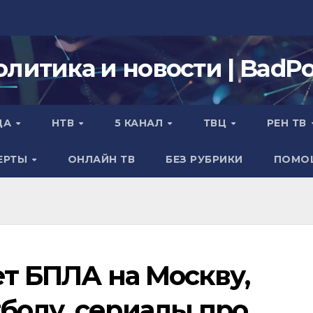
олитика и новости | BadPol
ДА
НТВ
5 КАНАЛ
ТВЦ
РЕН ТВ
ЕРТЫ
ОНЛАЙН ТВ
БЕЗ РУБРИКИ
ПОМО
ет БПЛА на Москву,
болу, сериалы про