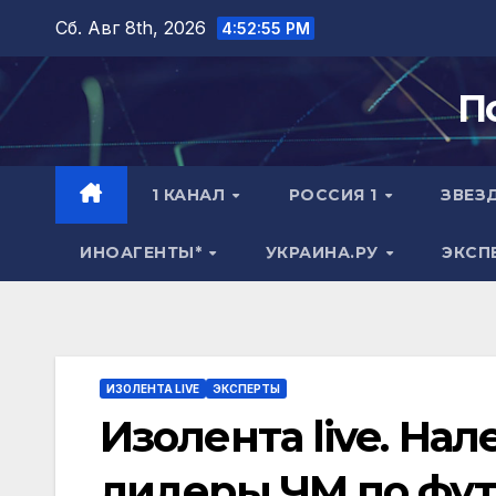
Перейти
Сб. Авг 8th, 2026
4:52:56 PM
к
содержимому
П
1 КАНАЛ
РОССИЯ 1
ЗВЕЗ
ИНОАГЕНТЫ*
УКРАИНА.РУ
ЭКСП
ИЗОЛЕНТА LIVE
ЭКСПЕРТЫ
Изолента live. Нал
лидеры ЧМ по фут