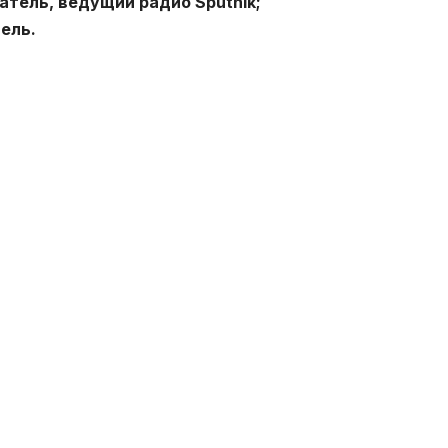
атель, ведущий радио Sputnik;
ель.