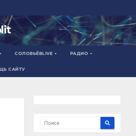
it
СОЛОВЬЁВLIVE
РАДИО
ЩЬ САЙТУ