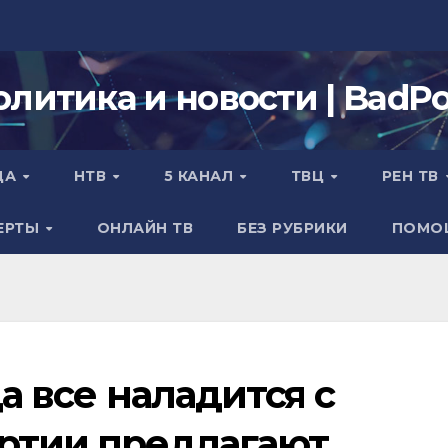
олитика и новости | BadPol
ДА
НТВ
5 КАНАЛ
ТВЦ
РЕН ТВ
ЕРТЫ
ОНЛАЙН ТВ
БЕЗ РУБРИКИ
ПОМО
да все наладится с
артии предлагают