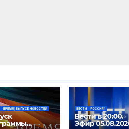
ВРЕМЯ | ВЫПУСК НОВОСТЕЙ
ВЕСТИ
РОССИЯ 1
уск
Вести в 20:00.
граммы
Эфир 05.08.202