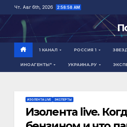
Перейти
Чт. Авг 6th, 2026
2:58:59 AM
к
содержимому
П
1 КАНАЛ
РОССИЯ 1
ЗВЕЗ
ИНОАГЕНТЫ*
УКРАИНА.РУ
ЭКСП
ИЗОЛЕНТА LIVE
ЭКСПЕРТЫ
Изолента live. Ког
бензином и что п