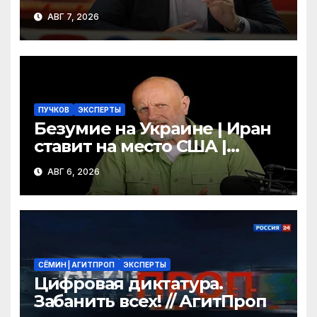
посмотрите, что власть
АВГ 7, 2026
скрывает за красивыми
отчётами!
ПУЧКОВ
ЭКСПЕРТЫ
Безумие на Украине | Иран
ставит на место США |
Фильм «Одиссея»
АВГ 6, 2026
шокировал Гомера | Гоблин
СЁМИН | АГИТПРОП
ЭКСПЕРТЫ
Цифровая диктатура.
Забанить всех! // АгитПроп