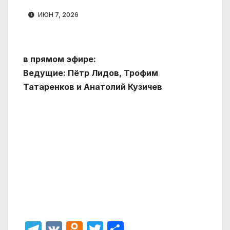
ИЮН 7, 2026
в прямом эфире:
Ведущие: Пётр Лидов, Трофим
Татаренков и Анатолий Кузичев
T
V
O
T
О