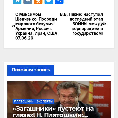
el
K
d
w
т
e
n
itt
п
С Максимом
В.В. Пякин: наступил
Навигация
Шевченко. Посреди
последний этап
gr
o
er
р
мирового безумия:
ВОЙНЫ между
по
Армения, Россия,
корпорацией и
a
kl
а
Украина, Иран, США.
государством!
записям
07.06.26
m
a
в
s
и
s
т
ni
ь
Похожая запись
ki
ПЛАТОШКИН
ЭКСПЕРТЫ
«Загашники» пустеют на
глазах! Н. Платошкин: