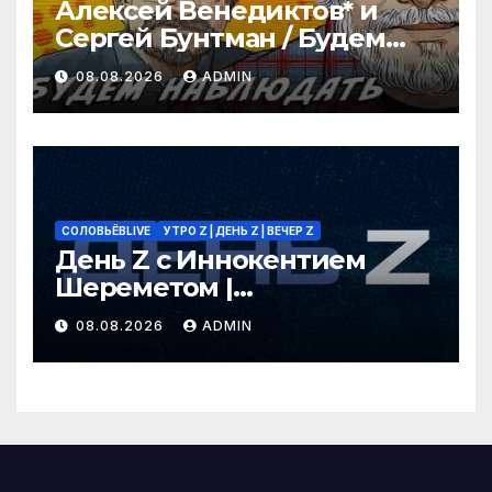
Алексей Венедиктов* и
Сергей Бунтман / Будем
Наблюдать // 08.08.26
08.08.2026
ADMIN
СОЛОВЬЁВLIVE
УТРО Z | ДЕНЬ Z | ВЕЧЕР Z
День Z с Иннокентием
Шереметом |
СОЛОВЬЁВLIVE | 8 августа
08.08.2026
ADMIN
2026 года