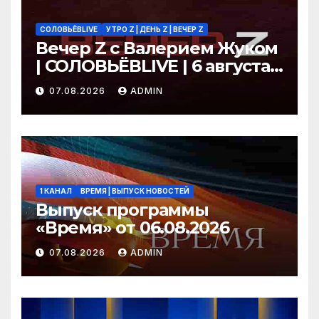
СОЛОВЬЁВLIVE
УТРО Z | ДЕНЬ Z | ВЕЧЕР Z
Вечер Z с Валерием Жуком
| СОЛОВЬЁВLIVE | 6 августа
2026 года
07.08.2026
ADMIN
1 КАНАЛ
ВРЕМЯ | ВЫПУСК НОВОСТЕЙ
Выпуск программы
«Время» от 06.08.2026
07.08.2026
ADMIN