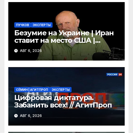
ki
ПУЧКОВ
ЭКСПЕРТЫ
Безумие на Украине | Иран
ставит на место США |
Фильм «Одиссея»
АВГ 6, 2026
шокировал Гомера | Гоблин
СЁМИН | АГИТПРОП
ЭКСПЕРТЫ
Цифровая диктатура.
Забанить всех! // АгитПроп
АВГ 6, 2026