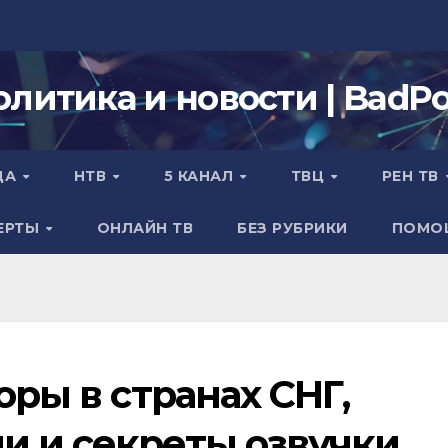
олитика и новости | BadPol
ДА
НТВ
5 КАНАЛ
ТВЦ
РЕН ТВ
ЕРТЫ
ОНЛАЙН ТВ
БЕЗ РУБРИКИ
ПОМО
оры в странах СНГ,
и и секреты озвучки