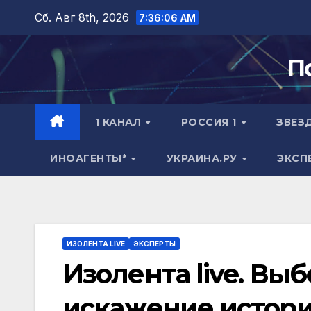
Перейти
Сб. Авг 8th, 2026
7:36:06 AM
к
содержимому
П
1 КАНАЛ
РОССИЯ 1
ЗВЕЗ
ИНОАГЕНТЫ*
УКРАИНА.РУ
ЭКСП
ИЗОЛЕНТА LIVE
ЭКСПЕРТЫ
Изолента live. Выб
искажение истори