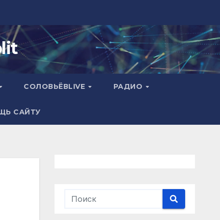
it
СОЛОВЬЁВLIVE
РАДИО
ЩЬ САЙТУ