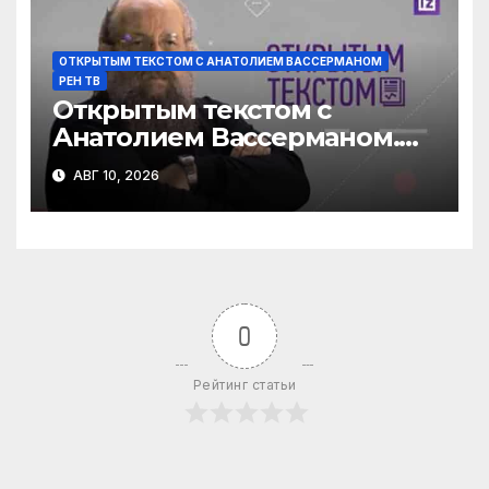
ОТКРЫТЫМ ТЕКСТОМ С АНАТОЛИЕМ ВАССЕРМАНОМ
РЕН ТВ
Открытым текстом с
Анатолием Вассерманом.
Выпуск от 09.08.2026
АВГ 10, 2026
0
Рейтинг статьи