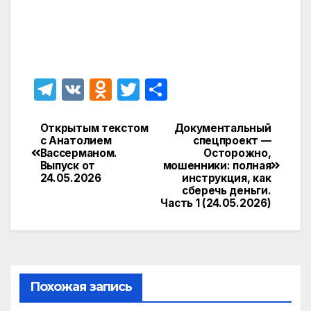
T
V
O
T
О
el
K
d
w
т
e
n
itt
п
Открытым текстом
Документальный
Навигация
с Анатолием
спецпроект —
gr
o
er
р
Вассерманом.
Осторожно,
по
Выпуск от
мошенники: полная
a
kl
а
24.05.2026
инструкция, как
записям
сберечь деньги.
m
a
в
Часть 1 (24.05.2026)
s
и
s
т
ni
ь
ki
Похожая запись