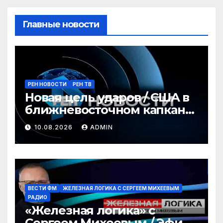
Главные новости
РЕН НОВОСТИ
РЕН ТВ
Новая цель ударов / США в
ближневосточном капкане
/ Революция для геймеров
10.08.2026
ADMIN
/ РЕН Новости 12:30 10.08
ВЕСТИ ФМ
ЖЕЛЕЗНАЯ ЛОГИКА С СЕРГЕЕМ МИХЕЕВЫМ
РАДИО
«Железная логика» с
Сергеем Михеевым / Эфир