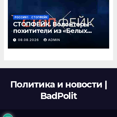
РОССИЯ 1
СТОПФЕЙК
СТОПФЕЙК. Волонтеры-
похитители из «Белых
ангелов» силой заставляют
08.08.2026
ADMIN
мирных жителей покидать
свои дома
Политика и новости |
BadPolit