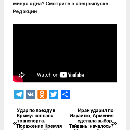
минус одна? Смотрите в спецвыпуске
Редакции
T
V
O
T
О
el
K
d
w
т
e
n
itt
п
Удар по поезду в
Иран ударил по
Навигация
Крыму: коллапс
Израилю, Армения
gr
o
er
р
транспорта.
сделала выбор,
по
Поражение Кремля
Тайвань: началось?