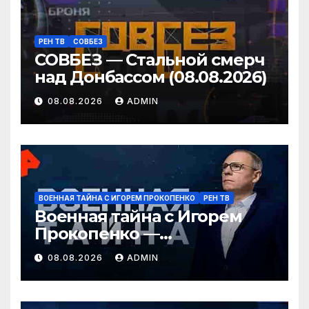
РЕН ТВ
СОВБЕЗ
СОВБЕЗ — Стальной смерч
над Донбассом (08.08.2026)
08.08.2026
ADMIN
ВОЕННАЯ ТАЙНА С ИГОРЕМ ПРОКОПЕНКО
РЕН ТВ
Военная тайна с Игорем
Прокопенко —
Перестановки в
08.08.2026
ADMIN
Минобороны России
(08.08.2026)