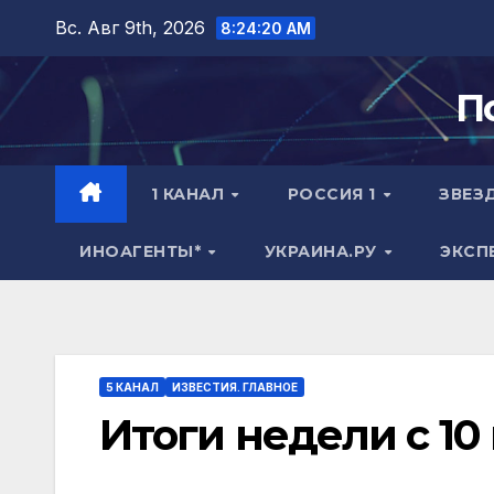
Перейти
Вс. Авг 9th, 2026
8:24:21 AM
к
содержимому
П
1 КАНАЛ
РОССИЯ 1
ЗВЕЗ
ИНОАГЕНТЫ*
УКРАИНА.РУ
ЭКСП
5 КАНАЛ
ИЗВЕСТИЯ. ГЛАВНОЕ
Итоги недели с 10 