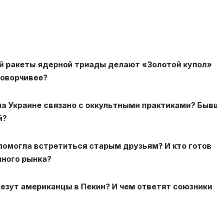
ой ракеты ядерной триады делают «Золотой купол»
говорчивее?
 на Украине связано с оккультными практиками? Быв
й?
помогла встретиться старым друзьям? И кто готов
иного рынка?
езут американцы в Пекин? И чем ответят союзники