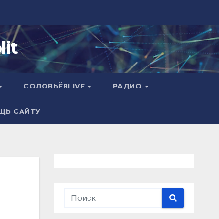
it
СОЛОВЬЁВLIVE
РАДИО
ЩЬ САЙТУ