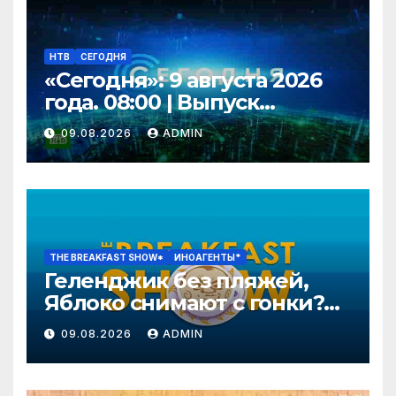
НТВ
СЕГОДНЯ
«Сегодня»: 9 августа 2026
года. 08:00 | Выпуск
новостей | Новости НТВ
09.08.2026
ADMIN
THE BREAKFAST SHOW*
ИНОАГЕНТЫ*
Геленджик без пляжей,
Яблоко снимают с гонки?
Колобку грозят расправой.
09.08.2026
ADMIN
Давлетгильдеев, Рогов