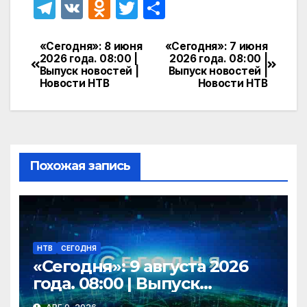
T
V
O
T
О
el
K
d
w
т
e
n
itt
п
«Сегодня»: 8 июня
«Сегодня»: 7 июня
Навигация
2026 года. 08:00 |
2026 года. 08:00 |
gr
o
er
р
Выпуск новостей |
Выпуск новостей |
по
Новости НТВ
Новости НТВ
a
kl
а
записям
m
a
в
s
и
s
т
Похожая запись
ni
ь
ki
НТВ
СЕГОДНЯ
«Сегодня»: 9 августа 2026
года. 08:00 | Выпуск
новостей | Новости НТВ