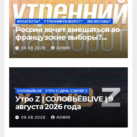
ИНОАГЕНТЫ*
УТРЕННИЙ РАЗВОРОТ*
ЭХО МОСКВЫ*
Россия хочет вмешаться во
французские выборы?
Эпичный провал «Колобка»
09.08.2026
ADMIN
/ Катаев*, Бородина
СОЛОВЬЁВLIVE
УТРО Z | ДЕНЬ Z | ВЕЧЕР Z
Утро Z | СОЛОВЬЁВLIVE | 9
августа 2026 года
09.08.2026
ADMIN