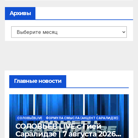
Архивы
Архивы
Главные новости
СОЛОВЬЁВLIVE
ФОРМУЛА СМЫСЛА (АКЦЕНТ САРАЛИДЗЕ)
СОЛОВЬЁВ LIVE с Гией
Саралидзе | 7 августа 2026