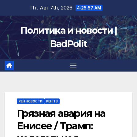
Перейти
Пт. Авг 7th, 2026
4:25:58 AM
к
содержимому
Политика и новости |
BadPolit
РЕН НОВОСТИ
РЕН ТВ
Грязная авария на
Енисее / Трамп: