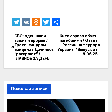
T
V
O
T
О
el
K
d
w
т
e
n
itt
п
СВО: один шаг и
Киев сорвал обмен
Навигация
важный прорыв /
погибшими / Ответ
gr
o
er
р
Трамп: синдром
России на террор
по
Байдена / Дачников
Украины / Выпуск от
a
kl
а
“раскроют” /
8.06.25
записям
ГЛАВНОЕ ЗА ДЕНЬ
m
a
в
s
и
s
т
ni
ь
Похожая запись
ki