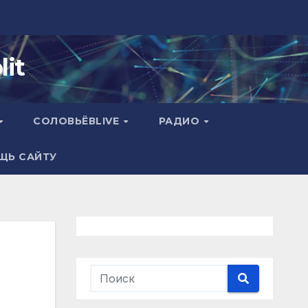
it
СОЛОВЬЁВLIVE
РАДИО
ЩЬ САЙТУ