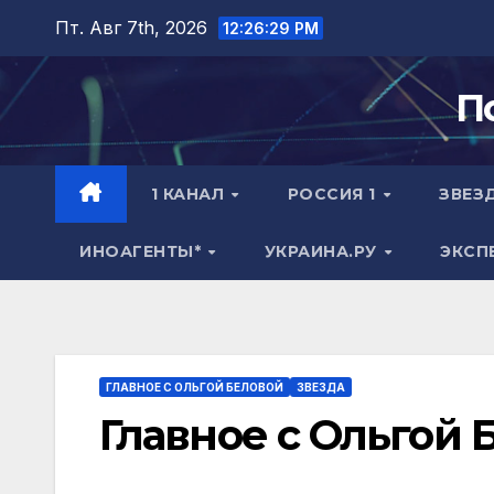
Перейти
Пт. Авг 7th, 2026
12:26:30 PM
к
содержимому
П
1 КАНАЛ
РОССИЯ 1
ЗВЕЗ
ИНОАГЕНТЫ*
УКРАИНА.РУ
ЭКСП
ГЛАВНОЕ С ОЛЬГОЙ БЕЛОВОЙ
ЗВЕЗДА
Главное с Ольгой Б