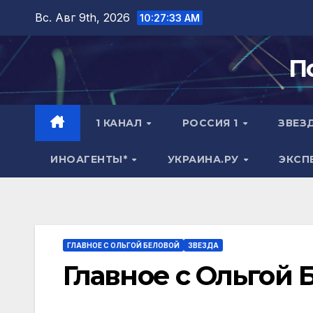
Перейти
Вс. Авг 9th, 2026
10:27:33 AM
к
содержимому
П
1 КАНАЛ
РОССИЯ 1
ЗВЕЗ
ИНОАГЕНТЫ*
УКРАИНА.РУ
ЭКСП
ГЛАВНОЕ С ОЛЬГОЙ БЕЛОВОЙ
ЗВЕЗДА
Главное с Ольгой 