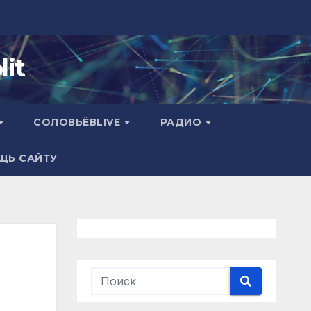
it
СОЛОВЬЁВLIVE
РАДИО
ЩЬ САЙТУ