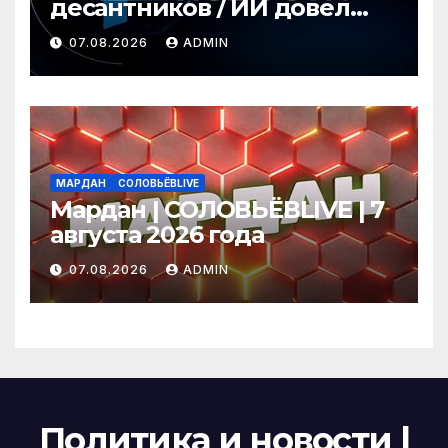
десантников / ИИ довел
киберсолдат до гибели /
07.08.2026
ADMIN
Бобров лишают плотин /
ГЛАВНОЕ ЗА ДЕНЬ
МАРДАН
СОЛОВЬЁВLIVE
Мардан | СОЛОВЬЁВLIVE | 7
августа 2026 года
07.08.2026
ADMIN
Политика и новости |