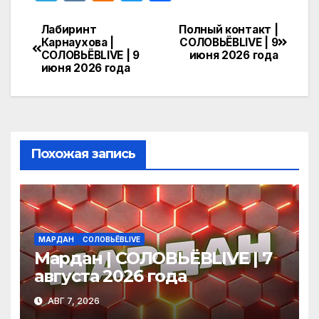
el
K
d
w
т
e
n
itt
п
Лабиринт
Полный контакт |
Навигация
Карнаухова |
СОЛОВЬЁВLIVE | 9
gr
o
er
р
СОЛОВЬЁВLIVE | 9
июня 2026 года
по
июня 2026 года
a
kl
а
записям
m
a
в
s
и
s
т
Похожая запись
ni
ь
ki
МАРДАН
СОЛОВЬЁВLIVE
Мардан | СОЛОВЬЁВLIVE | 7
августа 2026 года
АВГ 7, 2026