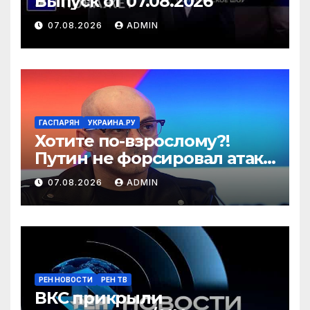
Выпуск от 07.08.2026
07.08.2026
ADMIN
ГАСПАРЯН
УКРАИНА.РУ
Хотите по-взрослому?!
Путин не форсировал атаки
энергетики Украины, а
07.08.2026
ADMIN
теперь ждите зимы –
Гаспарян
РЕН НОВОСТИ
РЕН ТВ
ВКС прикрыли