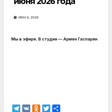
июня 2026 года
ИЮН 9, 2026
Мы в эфире. В студии — Армен Гаспарян
T
V
O
T
О