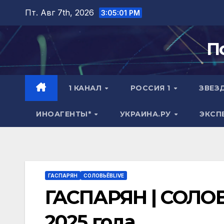
Перейти
Пт. Авг 7th, 2026
3:05:02 PM
к
содержимому
П
1 КАНАЛ
РОССИЯ 1
ЗВЕЗ
ИНОАГЕНТЫ*
УКРАИНА.РУ
ЭКСП
ГАСПАРЯН
СОЛОВЬЁВLIVE
ГАСПАРЯН | СОЛОВЬ
2025 года