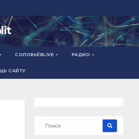
it
СОЛОВЬЁВLIVE
РАДИО
ЩЬ САЙТУ