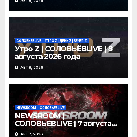
АВГ 8, 2026
2026 года
СОЛОВЬЁВLIVE
УТРО Z | ДЕНЬ Z | ВЕЧЕР Z
Утро Z | СОЛОВЬЁВLIVE | 8
августа 2026 года
АВГ 8, 2026
NEWSROOM
СОЛОВЬЁВLIVE
NEWSROOM |
СОЛОВЬЁВLIVE | 7 августа
2026 года
АВГ 7, 2026