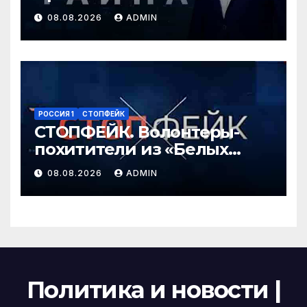
Перестановки в
08.08.2026
ADMIN
Минобороны России
(08.08.2026)
РОССИЯ 1
СТОПФЕЙК
СТОПФЕЙК. Волонтеры-
похитители из «Белых
ангелов» силой заставляют
08.08.2026
ADMIN
мирных жителей покидать
свои дома
Политика и новости |