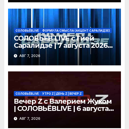
СОЛОВЬЁВLIVE
ФОРМУЛА СМЫСЛА (АКЦЕНТ САРАЛИДЗЕ)
СОЛОВЬЁВ LIVE с Гией
Саралидзе | 7 августа 2026
года
АВГ 7, 2026
СОЛОВЬЁВLIVE
УТРО Z | ДЕНЬ Z | ВЕЧЕР Z
Вечер Z с Валерием Жуком
| СОЛОВЬЁВLIVE | 6 августа
2026 года
АВГ 7, 2026