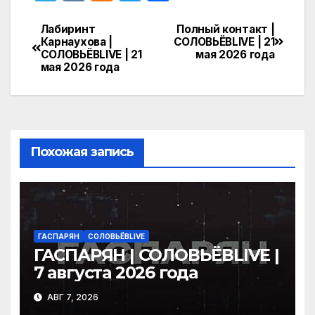
el
K
d
w
т
e
n
itt
п
Лабиринт
Полный контакт |
Навигация
Карнаухова |
СОЛОВЬЁВLIVE | 21
gr
o
er
р
СОЛОВЬЁВLIVE | 21
мая 2026 года
по
мая 2026 года
a
kl
а
записям
m
a
в
s
и
s
т
Похожая запись
ni
ь
ki
ГАСПАРЯН
СОЛОВЬЁВLIVE
ГАСПАРЯН | СОЛОВЬЁВLIVE |
7 августа 2026 года
АВГ 7, 2026