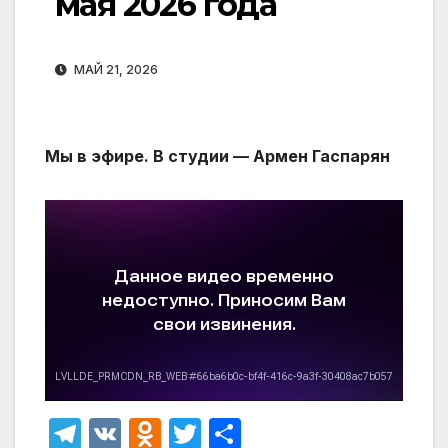
мая 2026 года
МАЙ 21, 2026
Мы в эфире. В студии — Армен Гаспарян
T
V
O
T
О