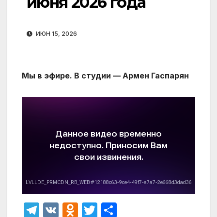
июня 2026 года
ИЮН 15, 2026
Мы в эфире. В студии — Армен Гаспарян
T
V
O
T
О