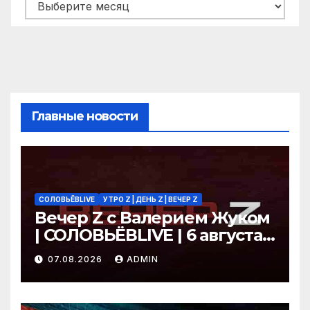
Архивы
Главные новости
СОЛОВЬЁВLIVE
УТРО Z | ДЕНЬ Z | ВЕЧЕР Z
Вечер Z с Валерием Жуком
| СОЛОВЬЁВLIVE | 6 августа
2026 года
07.08.2026
ADMIN