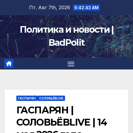
Перейти
Пт. Авг 7th, 2026
9:42:44 AM
к
содержимому
Политика и новости |
BadPolit
ГАСПАРЯН
СОЛОВЬЁВLIVE
ГАСПАРЯН |
СОЛОВЬЁВLIVE | 14