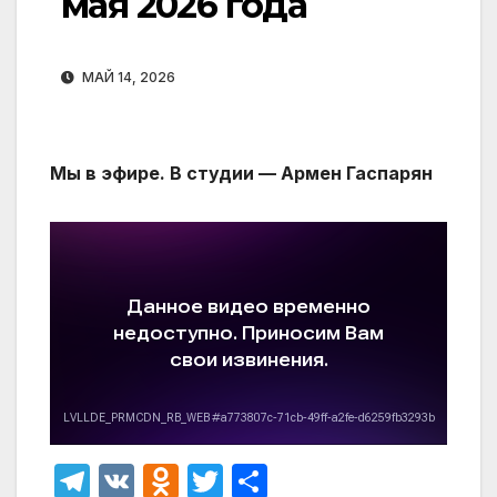
мая 2026 года
МАЙ 14, 2026
Мы в эфире. В студии — Армен Гаспарян
T
V
O
T
О