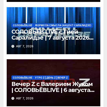
СОЛОВЬЁВLIVE
ФОРМУЛА СМЫСЛА (АКЦЕНТ САРАЛИДЗЕ)
СОЛОВЬЁВ LIVE с Гией
Саралидзе | 7 августа 2026
года
АВГ 7, 2026
СОЛОВЬЁВLIVE
УТРО Z | ДЕНЬ Z | ВЕЧЕР Z
Вечер Z с Валерием Жуком
| СОЛОВЬЁВLIVE | 6 августа
2026 года
АВГ 7, 2026