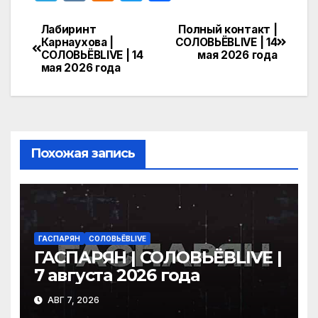
el
K
d
w
т
e
n
itt
п
Лабиринт
Полный контакт |
Навигация
Карнаухова |
СОЛОВЬЁВLIVE | 14
gr
o
er
р
СОЛОВЬЁВLIVE | 14
мая 2026 года
по
мая 2026 года
a
kl
а
записям
m
a
в
s
и
s
т
Похожая запись
ni
ь
ki
ГАСПАРЯН
СОЛОВЬЁВLIVE
ГАСПАРЯН | СОЛОВЬЁВLIVE |
7 августа 2026 года
АВГ 7, 2026