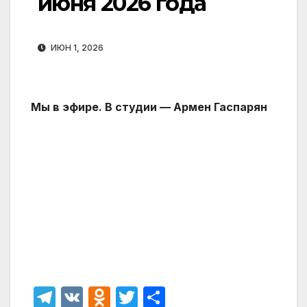
июня 2026 года
ИЮН 1, 2026
Мы в эфире. В студии — Армен Гаспарян
T
V
O
T
О