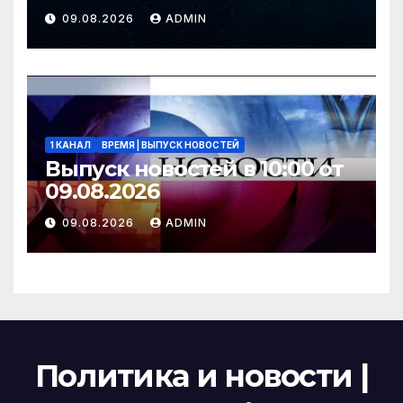
СОЛОВЬЁВLIVE | 9 августа
09.08.2026
ADMIN
2026 года
1 КАНАЛ
ВРЕМЯ | ВЫПУСК НОВОСТЕЙ
Выпуск новостей в 10:00 от
09.08.2026
09.08.2026
ADMIN
Политика и новости |