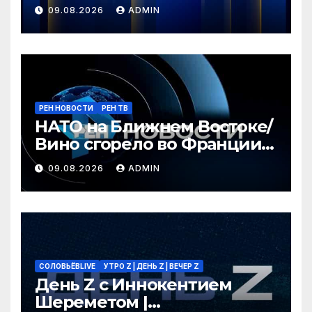
09.08.2026
ADMIN
РЕН НОВОСТИ
РЕН ТВ
НАТО на Ближнем Востоке/
Вино сгорело во Франции /
Ядовитые пауки в РФ/ РЕН
09.08.2026
ADMIN
Новости 12:30, 09.08.2026
СОЛОВЬЁВLIVE
УТРО Z | ДЕНЬ Z | ВЕЧЕР Z
День Z с Иннокентием
Шереметом |