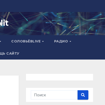
it
СОЛОВЬЁВLIVE
РАДИО
ЩЬ САЙТУ