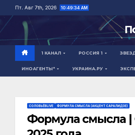
Перейти
Пт. Авг 7th, 2026
10:49:35 AM
к
содержимому
П
1 КАНАЛ
РОССИЯ 1
ЗВЕЗ
ИНОАГЕНТЫ*
УКРАИНА.РУ
ЭКСП
СОЛОВЬЁВLIVE
ФОРМУЛА СМЫСЛА (АКЦЕНТ САРАЛИДЗЕ)
Формула смысла |
2025 года