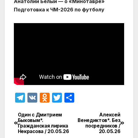
Анатолий Белый — о «Минотавре»
Подготовка к ЧМ-2026 по футболу
T
V
O
T
О
el
K
d
w
т
e
n
itt
п
Один с Дмитрием
Алексей
Навигация
Быковым*.
Венедиктов*. Без
gr
o
er
р
Гражданская лирика
посредников /
по
Некрасова / 20.05.26
20.05.26
a
kl
а