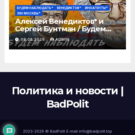
БУДЕМ НАБЛЮДАТЬ*
ВЕНЕДИКТОВ*
ИНОАГЕНТЫ*
ЭХО МОСКВЫ*
Алексей Венедиктов* и
Сергей Бунтман / Будем
Наблюдать // 08.08.26
08.08.2026
ADMIN
Политика и новости |
BadPolit
2023-2026 ©
BadPolit
E-mail
info@badpolit.top