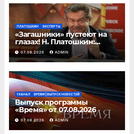
ПЛАТОШКИН
ЭКСПЕРТЫ
«Загашники» пустеют на
глазах! Н. Платошкин:
посмотрите, что власть
07.08.2026
ADMIN
скрывает за красивыми
отчётами!
1 КАНАЛ
ВРЕМЯ | ВЫПУСК НОВОСТЕЙ
Выпуск программы
«Время» от 07.08.2026
07.08.2026
ADMIN