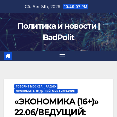
Перейти
Сб. Авг 8th, 2026
10:49:07 PM
к
содержимому
Политика и новости |
BadPolit
ГОВОРИТ МОСКВА
РАДИО
ЭКОНОМИКА. ВЕДУЩИЙ: МИХАИЛ ХАЗИН.
«ЭКОНОМИКА (16+)»
22.06/ВЕДУЩИЙ: