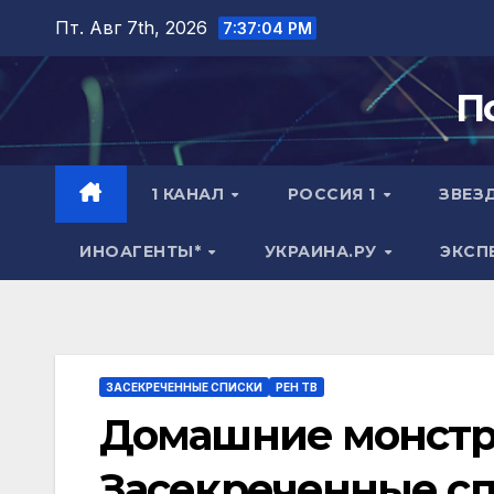
Перейти
Пт. Авг 7th, 2026
7:37:05 PM
к
содержимому
П
1 КАНАЛ
РОССИЯ 1
ЗВЕЗ
ИНОАГЕНТЫ*
УКРАИНА.РУ
ЭКСП
ЗАСЕКРЕЧЕННЫЕ СПИСКИ
РЕН ТВ
Домашние монстры
Засекреченные спи