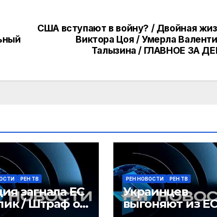
США вступают в войну? / Двойная жи
ьный
Виктора Цоя / Умерла Валент
Талызина / ГЛАВНОЕ ЗА Д
ВОСТИ
РЕН ТВ
РЕН НОВОСТИ
РЕН ТВ
ия загнала ЕС
Украинцев
пик / Штраф от
выгоняют из ЕС
росети / Война
Вузы расширят