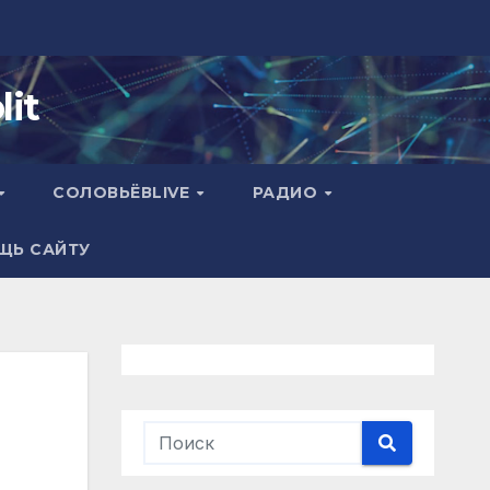
it
СОЛОВЬЁВLIVE
РАДИО
ЩЬ САЙТУ