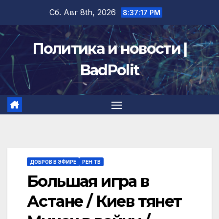
Перейти
Сб. Авг 8th, 2026
8:37:18 PM
к
содержимому
Политика и новости |
BadPolit
ДОБРОВ В ЭФИРЕ
РЕН ТВ
Большая игра в
Астане / Киев тянет