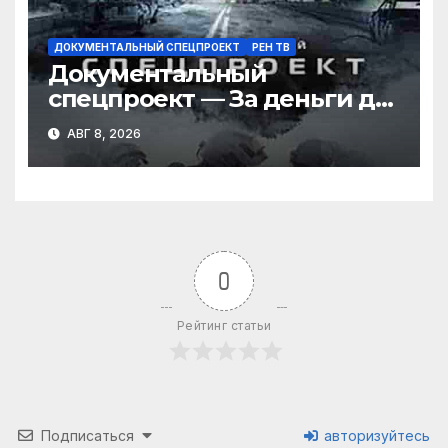
ДОКУМЕНТАЛЬНЫЙ СПЕЦПРОЕКТ
РЕН ТВ
Документальный
спецпроект — За деньги да:
как зарабатывают звезды?
АВГ 8, 2026
(08.08.2026)
0
Рейтинг статьи
Подписаться
авторизуйтесь