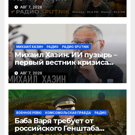
туризма, безработица из-за
АВГ 7, 2026
ИИ
МИХАИЛ ХАЗИН
РАДИО
РАДИО SPUTNIK
Михаил Хазин. ИИ пузырь –
первый вестник кризиса
или миф?
АВГ 7, 2026
ВОЕННОЕ РЕВЮ
КОМСОМОЛЬСКАЯ ПРАВДА
РАДИО
Баба Варя требует от
российского Генштаба