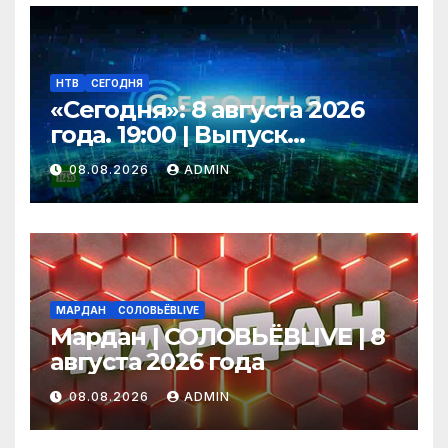
НТВ
СЕГОДНЯ
«Сегодня»: 8 августа 2026
года. 19:00 | Выпуск
новостей | Новости НТВ
08.08.2026
ADMIN
МАРДАН
СОЛОВЬЁВLIVE
Мардан | СОЛОВЬЁВLIVE | 8
августа 2026 года
08.08.2026
ADMIN