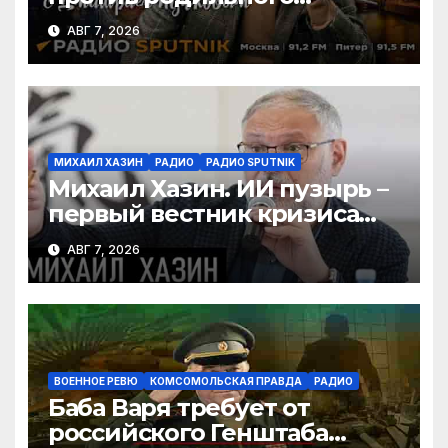
туризма, безработица из-за
АВГ 7, 2026
ИИ
МИХАИЛ ХАЗИН
РАДИО
РАДИО SPUTNIK
Михаил Хазин. ИИ пузырь –
первый вестник кризиса
или миф?
АВГ 7, 2026
ВОЕННОЕ РЕВЮ
КОМСОМОЛЬСКАЯ ПРАВДА
РАДИО
Баба Варя требует от
российского Генштаба