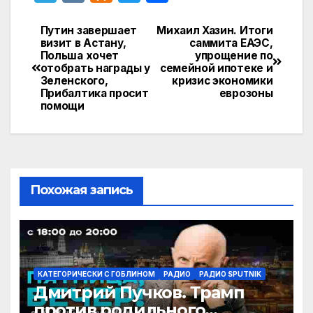
el
K
d
w
т
e
n
itt
п
Путин завершает
Михаил Хазин. Итоги
Навигация
визит в Астану,
саммита ЕАЭС,
gr
o
er
р
Польша хочет
упрощение по
по
отобрать награды у
семейной ипотеке и
a
kl
а
Зеленского,
кризис экономики
записям
Прибалтика просит
еврозоны
m
a
в
помощи
s
и
s
т
ni
ь
ki
Похожая запись
КАТЕГОРИЧЕСКИ С ГОБЛИНОМ
РАДИО
РАДИО SPUTNIK
Дмитрий Пучков. Трамп
против родильного