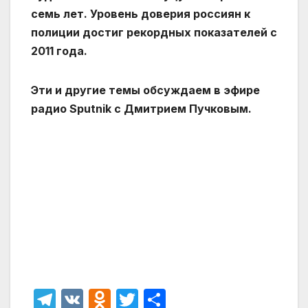
семь лет. Уровень доверия россиян к
полиции достиг рекордных показателей с
2011 года.
Эти и другие темы обсуждаем в эфире
радио Sputnik с Дмитрием Пучковым.
T
V
O
T
О