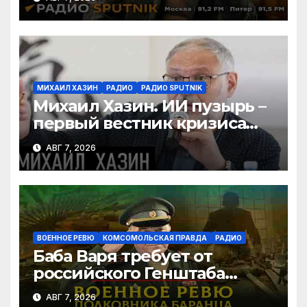
ИИ
МИХАИЛ ХАЗИН
РАДИО
РАДИО SPUTNIK
Михаил Хазин. ИИ пузырь –
первый вестник кризиса
или миф?
АВГ 7, 2026
ВОЕННОЕ РЕВЮ
КОМСОМОЛЬСКАЯ ПРАВДА
РАДИО
Баба Варя требует от
российского Генштаба
стратегической операции
АВГ 7, 2026