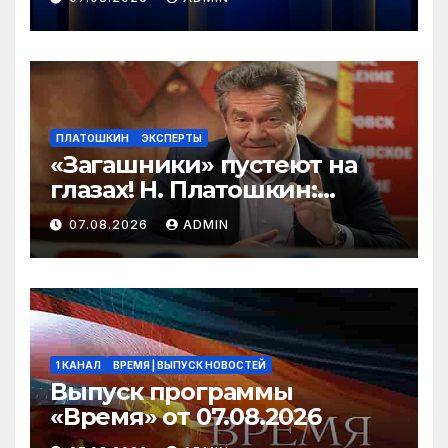
ПЛАТОШКИН
ЭКСПЕРТЫ
«Загашники» пустеют на
глазах! Н. Платошкин:
посмотрите, что власть
07.08.2026
ADMIN
скрывает за красивыми
отчётами!
1 КАНАЛ
ВРЕМЯ | ВЫПУСК НОВОСТЕЙ
Выпуск программы
«Время» от 07.08.2026