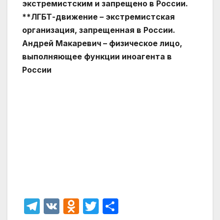
экстремистским и запрещено в России.
**ЛГБТ-движение – экстремистская
организация, запрещенная в России.
Андрей Макаревич – физическое лицо,
выполняющее функции иноагента в
России
T
V
O
T
О