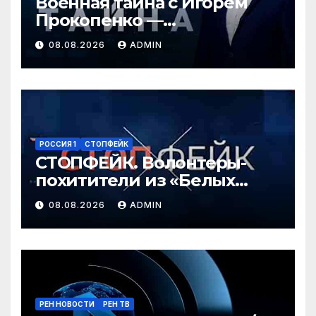
Военная тайна с Игорем
Прокопенко —
Перестановки в
08.08.2026
ADMIN
Минобороны России
(08.08.2026)
РОССИЯ 1
СТОПФЕЙК
СТОПФЕЙК. Волонтеры-
похитители из «Белых
ангелов» силой заставляют
08.08.2026
ADMIN
мирных жителей покидать
свои дома
РЕН НОВОСТИ
РЕН ТВ