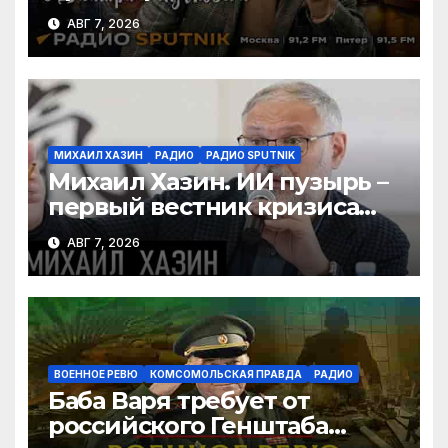
туризма, безработица из-за
АВГ 7, 2026
ИИ
МИХАИЛ ХАЗИН
РАДИО
РАДИО SPUTNIK
Михаил Хазин. ИИ пузырь –
первый вестник кризиса
или миф?
АВГ 7, 2026
ВОЕННОЕ РЕВЮ
КОМСОМОЛЬСКАЯ ПРАВДА
РАДИО
Баба Варя требует от
российского Генштаба