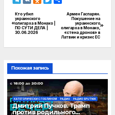
el
K
d
w
т
e
n
itt
п
Кто убил
Армен Гаспарян.
Навигация
украинского
Покушение на
gr
o
er
р
олигарха в Монако |
украинского
по
ПО СУТИ ДЕЛА |
олигарха в Монако,
a
kl
а
30.06.2026
«стена дронов» в
записям
Латвии и кризис ЕС
m
a
в
s
и
s
т
ni
ь
Похожая запись
ki
КАТЕГОРИЧЕСКИ С ГОБЛИНОМ
РАДИО
РАДИО SPUTNIK
Дмитрий Пучков. Трамп
против родильного