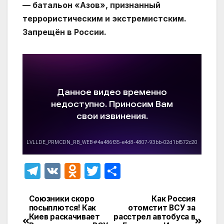
— батальон «Азов», признанный
террористическим и экстремистским.
Запрещён в России.
T
V
O
T
О
el
K
d
w
т
e
n
itt
п
Союзники скоро
Как Россия
Навигация
посыплются! Как
отомстит ВСУ за
gr
o
er
р
Киев раскачивает
расстрел автобуса в