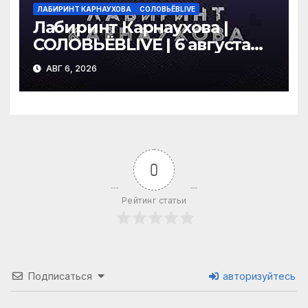
ЛАБИРИНТ КАРНАУХОВА
СОЛОВЬЁВLIVE
Лабиринт Карнаухова |
СОЛОВЬЁВLIVE | 6 августа
2026 года
АВГ 6, 2026
0
Рейтинг статьи
Подписаться
авторизуйтесь