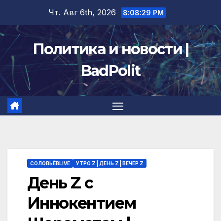
Перейти
Чт. Авг 6th, 2026
8:08:30 PM
к
содержимому
Политика и новости |
BadPolit
СОЛОВЬЁВLIVE
УТРО Z | ДЕНЬ Z | ВЕЧЕР Z
День Z с
Иннокентием