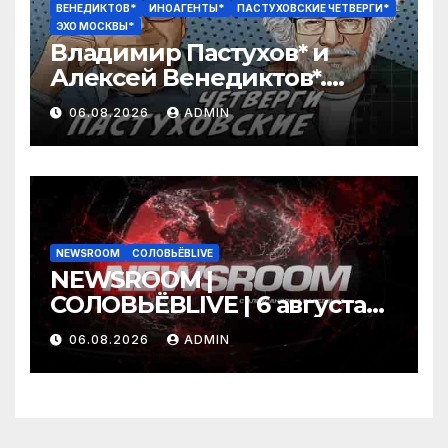
ВЕНЕДИКТОВ*
ИНОАГЕНТЫ*
ПАСТУХОВСКИЕ ЧЕТВЕРГИ*
ЭХО МОСКВЫ*
Владимир Пастухов* и
Алексей Венедиктов*.
Пастуховские четверги /
06.08.2026
ADMIN
06.08.26
NEWSROOM
СОЛОВЬЁВLIVE
NEWSROOM |
СОЛОВЬЁВLIVE | 6 августа
2026 года
06.08.2026
ADMIN