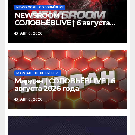
NEWSROOM
СОЛОВЬЁВLIVE
NEWSROOM |
СОЛОВЬЁВLIVE | 6 августа
2026 года
АВГ 6, 2026
МАРДАН
СОЛОВЬЁВLIVE
Мардан | СОЛОВЬЁВLIVE | 6
августа 2026 года
АВГ 6, 2026