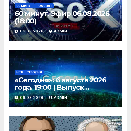
60 МИНУТ
РОССИЯ 1
60 минут. Эфир 06.08.2026
(18:00)
06.08.2026
ADMIN
НТВ
СЕГОДНЯ
«Сегодня»: 6 августа 2026
года. 19:00 | Выпуск
новостей | Новости НТВ
06.08.2026
ADMIN