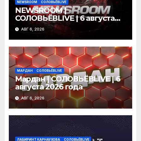
NEWSROOM
СОЛОВЬЁВLIVE
NEWSROOM |
СОЛОВЬЁВLIVE | 6 августа
2026 года
АВГ 6, 2026
МАРДАН
СОЛОВЬЁВLIVE
Мардан | СОЛОВЬЁВLIVE | 6
августа 2026 года
АВГ 6, 2026
ЛАБИРИНТ КАРНАУХОВА
СОЛОВЬЁВLIVE