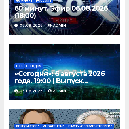
60 МИНУТ
РОССИЯ 1
60 минут. Эфир 06.08.2026
(18:00)
06.08.2026
ADMIN
НТВ
СЕГОДНЯ
«Сегодня»: 6 августа 2026
года. 19:00 | Выпуск
новостей | Новости НТВ
06.08.2026
ADMIN
ВЕНЕДИКТОВ*
ИНОАГЕНТЫ*
ПАСТУХОВСКИЕ ЧЕТВЕРГИ*