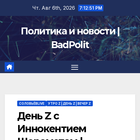
Перейти
Чт. Авг 6th, 2026
7:12:52 PM
к
содержимому
Политика и новости |
BadPolit
СОЛОВЬЁВLIVE
УТРО Z | ДЕНЬ Z | ВЕЧЕР Z
День Z с
Иннокентием