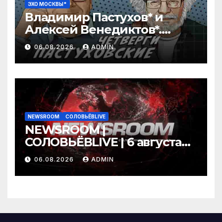
ЭХО МОСКВЫ*
Владимир Пастухов* и
Алексей Венедиктов*.
Пастуховские четверги /
06.08.2026
ADMIN
06.08.26
NEWSROOM
СОЛОВЬЁВLIVE
NEWSROOM |
СОЛОВЬЁВLIVE | 6 августа
2026 года
06.08.2026
ADMIN