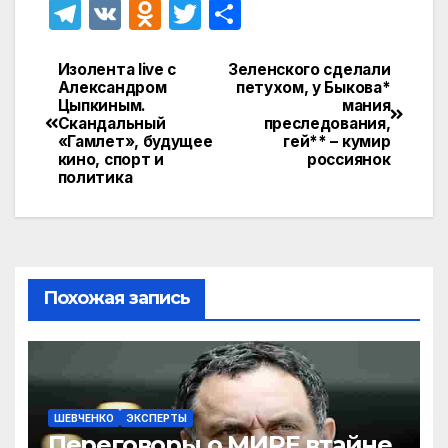
T
V
O
T
О
el
K
d
w
т
e
n
itt
п
Изолента live с
Зеленского сделали
Навигация
Александром
петухом, у Быкова*
gr
o
er
р
Цыпкиным.
мания
по
Скандальный
преследования,
a
kl
а
«Гамлет», будущее
гей** – кумир
записям
кино, спорт и
россиянок
m
a
в
политика
s
и
s
т
ni
ь
ki
Похожая запись
ШЕВЧЕНКО
ЭКСПЕРТЫ
Переговоры о МИРЕ втайне