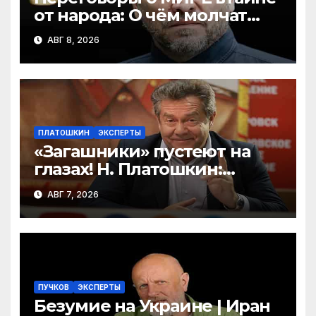
от народа: О чём молчат
Москва и Киев? Шевченко и
АВГ 8, 2026
Бондаренко
ПЛАТОШКИН
ЭКСПЕРТЫ
«Загашники» пустеют на
глазах! Н. Платошкин:
посмотрите, что власть
АВГ 7, 2026
скрывает за красивыми
отчётами!
ПУЧКОВ
ЭКСПЕРТЫ
Безумие на Украине | Иран