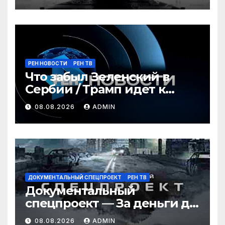
развлечения в России
(08.08.2026)
РЕН НОВОСТИ
РЕН ТВ
Что забыл Зеленский в
Сербии / Трамп идет к
новой войне / Овечкин
08.08.2026
ADMIN
пасует Аршавину /
ГЛАВНОЕ ЗА ДЕНЬ
ДОКУМЕНТАЛЬНЫЙ СПЕЦПРОЕКТ
РЕН ТВ
Документальный
спецпроект — За деньги да:
как зарабатывают звезды?
08.08.2026
ADMIN