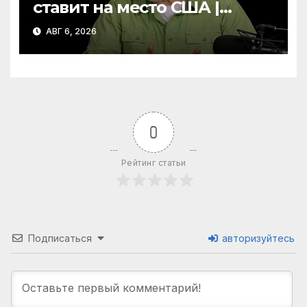
ставит на место США |
Фильм «Одиссея»
АВГ 6, 2026
шокировал Гомера | Гоблин
0
Рейтинг статьи
Подписаться
авторизуйтесь