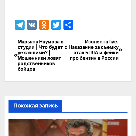
T
V
O
T
О
el
K
d
w
т
e
n
itt
п
Марьяна Наумова в
Изолента live.
Навигация
студии | Что будет с
Наказание за съемку
gr
o
er
р
уехавшими? |
атак БПЛА и фейки
по
Мошенники ловят
про бензин в России
a
kl
а
родственников
записям
бойцов
m
a
в
s
и
s
т
ni
ь
Похожая запись
ki