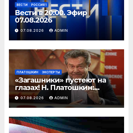
ВЕСТИ
РОССИЯ 1
Вести в 20:00. Эфир
07.08.2026
07.08.2026
ADMIN
ПЛАТОШКИН
ЭКСПЕРТЫ
«Загашники» пустеют на
глазах! Н. Платошкин:
посмотрите, что власть
07.08.2026
ADMIN
скрывает за красивыми
отчётами!