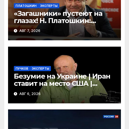
ПЛАТОШКИН
ЭКСПЕРТЫ
«Загашники» пустеют на
глазах! Н. Платошкин:
посмотрите, что власть
АВГ 7, 2026
скрывает за красивыми
отчётами!
ПУЧКОВ
ЭКСПЕРТЫ
Безумие на Украине | Иран
ставит на место США |
Фильм «Одиссея»
АВГ 6, 2026
шокировал Гомера | Гоблин