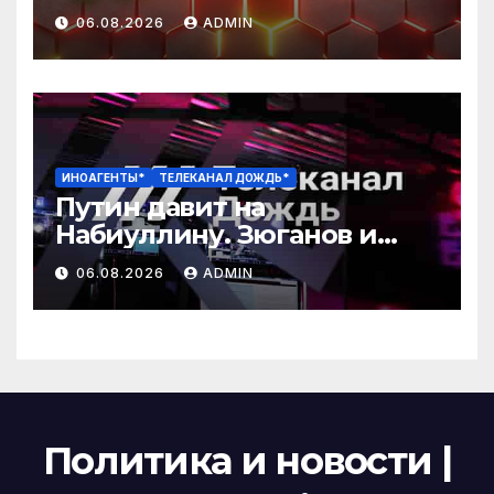
06.08.2026
ADMIN
ИНОАГЕНТЫ*
ТЕЛЕКАНАЛ ДОЖДЬ*
Путин давит на
Набиуллину. Зюганов и
Миронов против «Яблока».
06.08.2026
ADMIN
В Ярославле горит
нефтебаза. Яшин
Политика и новости |