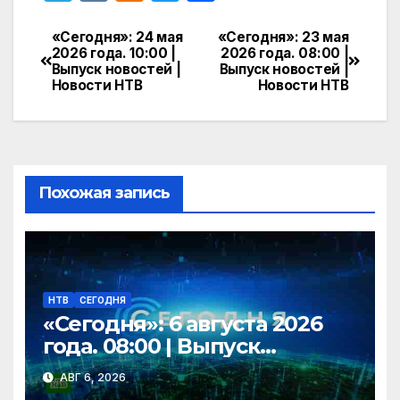
el
K
d
w
т
e
n
itt
п
«Сегодня»: 24 мая
«Сегодня»: 23 мая
Навигация
2026 года. 10:00 |
2026 года. 08:00 |
gr
o
er
р
Выпуск новостей |
Выпуск новостей |
по
Новости НТВ
Новости НТВ
a
kl
а
записям
m
a
в
s
и
s
т
Похожая запись
ni
ь
ki
НТВ
СЕГОДНЯ
«Сегодня»: 6 августа 2026
года. 08:00 | Выпуск
новостей | Новости НТВ
АВГ 6, 2026