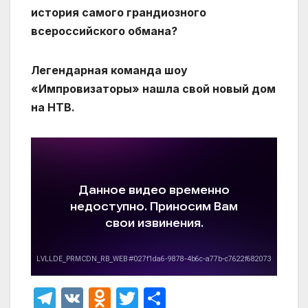
история самого грандиозного
всероссийского обмана?
Легендарная команда шоу
«Импровизаторы» нашла свой новый дом
на НТВ.
T
V
O
T
О