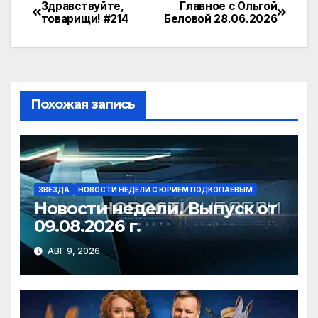
e
n
itt
п
Здравствуйте,
Главное с Ольгой
Навигация
товарищи! #214
Беловой 28.06.2026
gr
o
er
р
по
a
kl
а
записям
m
a
в
s
и
Похожая запись
s
т
ni
ь
ki
ЗВЕЗДА
НОВОСТИ НЕДЕЛИ С ЮРИЕМ ПОДКОПАЕВЫМ
Новости недели. Выпуск от
09.08.2026 г.
АВГ 9, 2026