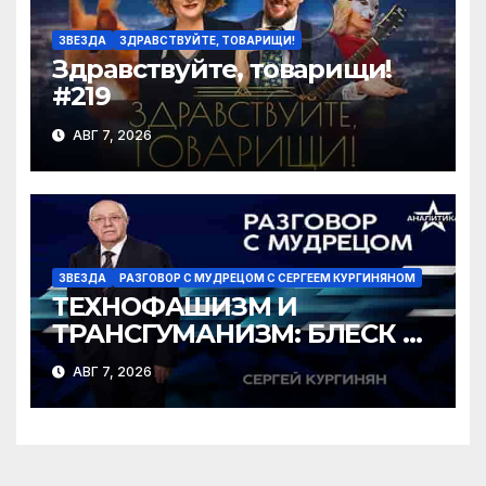
ЗВЕЗДА
ЗДРАВСТВУЙТЕ, ТОВАРИЩИ!
Здравствуйте, товарищи!
#219
АВГ 7, 2026
ЗВЕЗДА
РАЗГОВОР С МУДРЕЦОМ С СЕРГЕЕМ КУРГИНЯНОМ
ТЕХНОФАШИЗМ И
ТРАНСГУМАНИЗМ: БЛЕСК И
НИЩЕТА ГРЯДУЩЕГО
АВГ 7, 2026