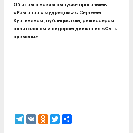
Об этом в новом выпуске программы
«Разговор с мудрецом» с Сергеем
Кургиняном, публицистом, режиссёром,
политологом и лидером движения «Суть
времени».
T
V
O
T
О
el
K
d
w
т