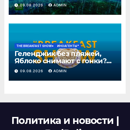
новостей | Новости НТВ
09.08.2026
ADMIN
THE BREAKFAST SHOW*
ИНОАГЕНТЫ*
Геленджик без пляжей,
Яблоко снимают с гонки?
Колобку грозят расправой.
09.08.2026
ADMIN
Давлетгильдеев, Рогов
Политика и новости |