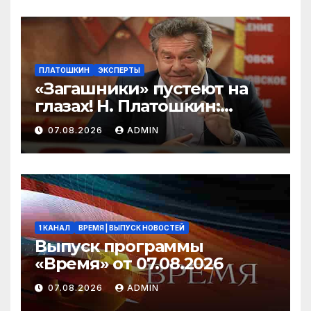
ПЛАТОШКИН
ЭКСПЕРТЫ
«Загашники» пустеют на
глазах! Н. Платошкин:
посмотрите, что власть
07.08.2026
ADMIN
скрывает за красивыми
отчётами!
1 КАНАЛ
ВРЕМЯ | ВЫПУСК НОВОСТЕЙ
Выпуск программы
«Время» от 07.08.2026
07.08.2026
ADMIN