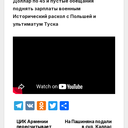
Доллар по 45 и пустые обещания
поднять зарплаты военным
Исторический раскол с Польшей и
ультиматум Туска
T
V
O
T
О
el
K
d
w
т
e
n
itt
п
ЦИК Армении
На Пашиняна подали
Навигация
пересчитывает
в суд, Каллас