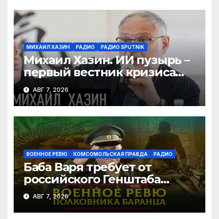
МИХАИЛ ХАЗИН
РАДИО
РАДИО SPUTNIK
Михаил Хазин. ИИ пузырь –
первый вестник кризиса
или миф?
АВГ 7, 2026
ВОЕННОЕ РЕВЮ
КОМСОМОЛЬСКАЯ ПРАВДА
РАДИО
Баба Варя требует от
российского Генштаба
стратегической операции
АВГ 7, 2026
на Украине. Как быть? |
07.08.2026