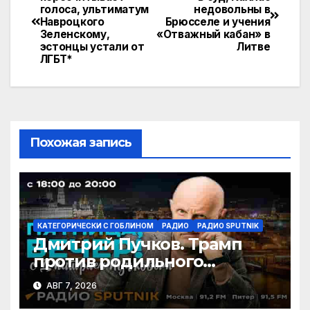
gr
o
er
р
голоса, ультиматум
недовольны в
по
Навроцкого
Брюсселе и учения
a
kl
а
Зеленскому,
«Отважный кабан» в
записям
эстонцы устали от
Литве
m
a
в
ЛГБТ*
s
и
s
т
ni
ь
ki
Похожая запись
КАТЕГОРИЧЕСКИ С ГОБЛИНОМ
РАДИО
РАДИО SPUTNIK
Дмитрий Пучков. Трамп
против родильного
туризма, безработица из-за
АВГ 7, 2026
ИИ