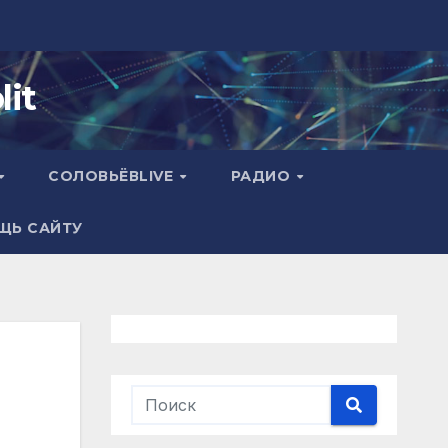
it
СОЛОВЬЁВLIVE
РАДИО
ЩЬ САЙТУ