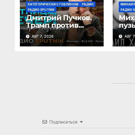
КАТЕГОРИЧЕСКИ С ГОБЛИНОМ
РАДИО
МИХАИЛ
РАДИО SPUTNIK
РАДИО S
Дмитрий Пучков.
Мих
Трамп против
пуз
родильного
вес
АВГ 7, 2026
АВГ 7
туризма,
или
безработица из-за
ИИ
Подписаться