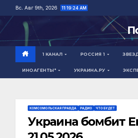
Перейти
Вс. Авг 9th, 2026
11:19:25 AM
к
содержимому
П
1 КАНАЛ
РОССИЯ 1
ЗВЕЗ
ИНОАГЕНТЫ*
УКРАИНА.РУ
ЭКСП
КОМСОМОЛЬСКАЯ ПРАВДА
РАДИО
ЧТО БУДЕТ
Украина бомбит Ев
21.05.2026