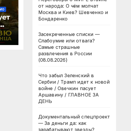
от народа: О чём молчат
ИО
Москва и Киев? Шевченко и
ует
Бондаренко
Засекреченные списки —
й
Слабоумие или отвага?
Самые страшные
развлечения в России
26
(08.08.2026)
Что забыл Зеленский в
Сербии / Трамп идет к новой
войне / Овечкин пасует
Аршавину / ГЛАВНОЕ ЗА
ДЕНЬ
Документальный спецпроект
— За деньги да: как
зарабатывают звезды?