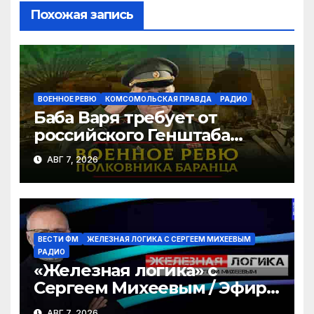
ni
ь
Похожая запись
ki
ВОЕННОЕ РЕВЮ
КОМСОМОЛЬСКАЯ ПРАВДА
РАДИО
Баба Варя требует от
российского Генштаба
стратегической операции
АВГ 7, 2026
на Украине. Как быть? |
07.08.2026
ВЕСТИ ФМ
ЖЕЛЕЗНАЯ ЛОГИКА С СЕРГЕЕМ МИХЕЕВЫМ
РАДИО
«Железная логика» с
Сергеем Михеевым / Эфир
07.08.2026
АВГ 7, 2026