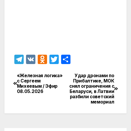
T
V
O
T
О
el
K
d
w
т
e
n
itt
п
«Железная логика»
Удар дронами по
Навигация
с Сергеем
Прибалтике, МОК
gr
o
er
р
Михеевым / Эфир
снял ограничения с
по
08.05.2026
Беларуси, в Латвии
a
kl
а
разбили советский
записям
мемориал
m
a
в
s
и
s
т