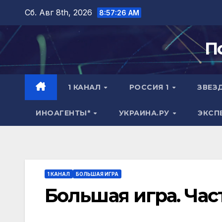
Перейти
Сб. Авг 8th, 2026
8:57:27 AM
к
содержимому
П
1 КАНАЛ
РОССИЯ 1
ЗВЕЗ
ИНОАГЕНТЫ*
УКРАИНА.РУ
ЭКСП
1 КАНАЛ
БОЛЬШАЯ ИГРА
Большая игра. Част