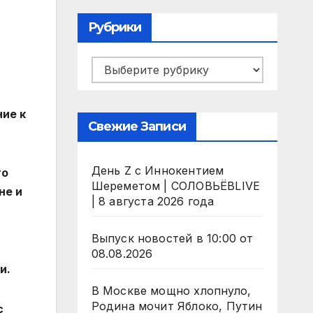
Рубрики
Рубрики
ие к
Свежие Записи
День Z с Иннокентием
го
Шереметом | СОЛОВЬЁВLIVE
не и
| 8 августа 2026 года
Выпуск новостей в 10:00 от
08.08.2026
и.
В Москве мощно хлопнуло,
Родина мочит Яблоко, Путин
с