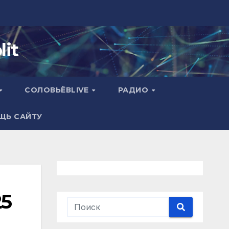
it
СОЛОВЬЁВLIVE
РАДИО
ЩЬ САЙТУ
25