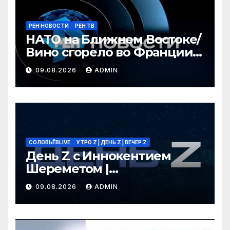
РЕН НОВОСТИ
РЕН ТВ
НАТО на Ближнем Востоке/
Вино сгорело во Франции /
Ядовитые пауки в РФ/ РЕН
09.08.2026
ADMIN
Новости 12:30, 09.08.2026
СОЛОВЬЁВLIVE
УТРО Z | ДЕНЬ Z | ВЕЧЕР Z
День Z с Иннокентием
Шереметом |
СОЛОВЬЁВLIVE | 9 августа
09.08.2026
ADMIN
2026 года