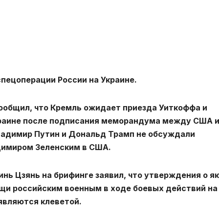
пецоперации России на Украине.
общил, что Кремль ожидает приезда Уиткоффа и
краине после подписания меморандума между США 
Владимир Путин и Дональд Трамп не обсуждали
димиром Зеленским в США.
ь Цзянь на брифинге заявил, что утверждения о я
и российским военным в ходе боевых действий на
являются клеветой.