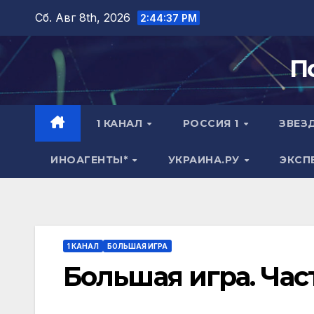
Перейти
Сб. Авг 8th, 2026
2:44:38 PM
к
содержимому
П
1 КАНАЛ
РОССИЯ 1
ЗВЕЗ
ИНОАГЕНТЫ*
УКРАИНА.РУ
ЭКСП
1 КАНАЛ
БОЛЬШАЯ ИГРА
Большая игра. Част