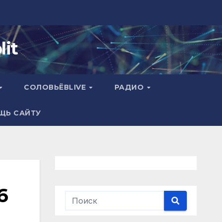
it
СОЛОВЬЁВLIVE
РАДИО
ЩЬ САЙТУ
6