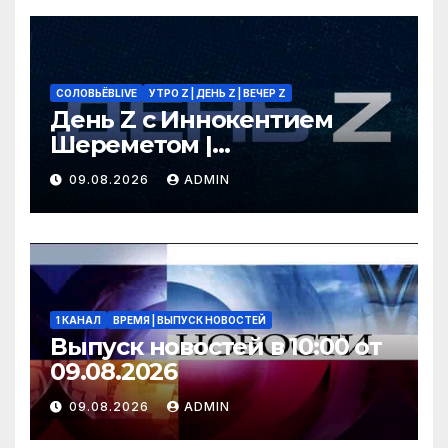
СОЛОВЬЁВLIVE
УТРО Z | ДЕНЬ Z | ВЕЧЕР Z
День Z с Иннокентием
Шереметом |
СОЛОВЬЁВLIVE | 9 августа
09.08.2026
ADMIN
2026 года
1 КАНАЛ
ВРЕМЯ | ВЫПУСК НОВОСТЕЙ
Выпуск новостей в 10:00 от
09.08.2026
09.08.2026
ADMIN