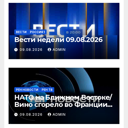
ВЕСТИ
РОССИЯ 1
Вести недели 09.08.2026
09.08.2026
ADMIN
РЕН НОВОСТИ
РЕН ТВ
НАТО на Ближнем Востоке/
Вино сгорело во Франции /
Ядовитые пауки в РФ/ РЕН
09.08.2026
ADMIN
Новости 12:30, 09.08.2026