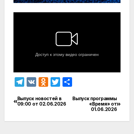
T
V
O
T
О
el
K
d
w
т
e
n
itt
п
Выпуск новостей в
Выпуск программы
Навигация
09:00 от 02.06.2026
«Время» от
gr
o
er
р
01.06.2026
по
a
kl
а
записям
m
a
в