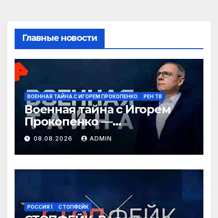
Главные новости
ВОЕННАЯ ТАЙНА С ИГОРЕМ ПРОКОПЕНКО
РЕН ТВ
Военная тайна с Игорем
Прокопенко —
Перестановки в
08.08.2026
ADMIN
Минобороны России
(08.08.2026)
РОССИЯ 1
СТОПФЕЙК