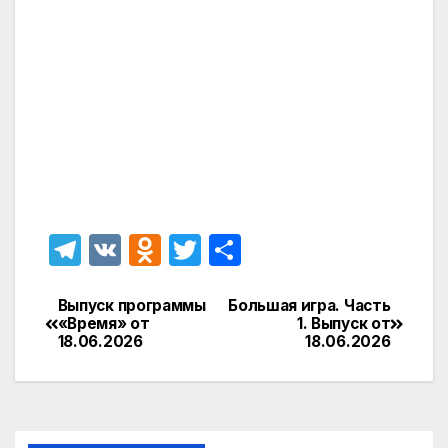
T
V
O
T
О
el
K
d
w
т
e
n
itt
п
Выпуск программы
Большая игра. Часть
Навигация
«Время» от
1. Выпуск от
gr
o
er
р
18.06.2026
18.06.2026
по
a
kl
а
записям
m
a
в
s
и