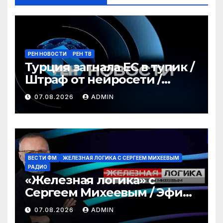
РЕН НОВОСТИ
РЕН ТВ
Турция загнала ЕС в тупик /
Штраф от нейросети /
Война за пляжи / РЕН
07.08.2026
ADMIN
Новости 12:30, 07.08.2026
ВЕСТИ ФМ
ЖЕЛЕЗНАЯ ЛОГИКА С СЕРГЕЕМ МИХЕЕВЫМ
РАДИО
«Железная логика» с
Сергеем Михеевым / Эфир
07.08.2026
07.08.2026
ADMIN