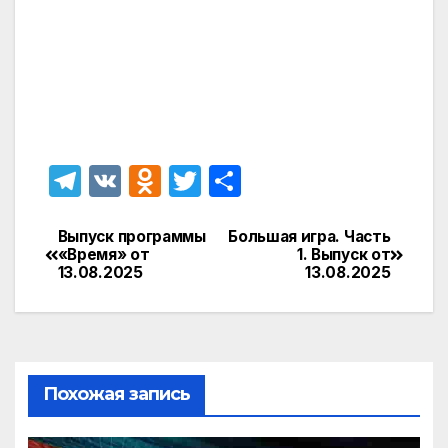
T
V
O
T
О
el
K
d
w
т
e
n
itt
п
Выпуск программы
Большая игра. Часть
Навигация
«Время» от
1. Выпуск от
gr
o
er
р
13.08.2025
13.08.2025
по
a
kl
а
записям
m
a
в
s
и
Похожая запись
s
т
ni
ь