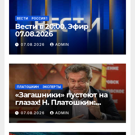
ВЕСТИ
РОССИЯ 1
Вести в 20:00. Эфир
07.08.2026
07.08.2026
ADMIN
ПЛАТОШКИН
ЭКСПЕРТЫ
«Загашники» пустеют на
глазах! Н. Платошкин:
посмотрите, что власть
07.08.2026
ADMIN
скрывает за красивыми
отчётами!