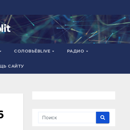
it
СОЛОВЬЁВLIVE
РАДИО
ЩЬ САЙТУ
6