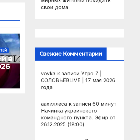
мирных жителей покидать
свои дома
СТЕЙ
Свежие Комментарии
й в
026
vovka
к записи
Утро Z |
СОЛОВЬЁВLIVE | 17 мая 2026
года
аахиллеса
к записи
60 минут
Начинка украинского
командного пункта. Эфир от
26.12.2025 (18:00)